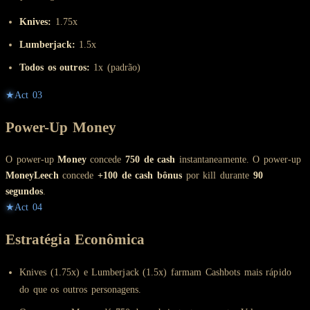
Knives:
1.75x
Lumberjack:
1.5x
Todos os outros:
1x (padrão)
★
Act
03
Power-Up Money
O power-up
Money
concede
750 de cash
instantaneamente. O power-up
MoneyLeech
concede
+100 de cash bônus
por kill durante
90
segundos
.
★
Act
04
Estratégia Econômica
Knives (1.75x) e Lumberjack (1.5x) farmam Cashbots mais rápido
do que os outros personagens.