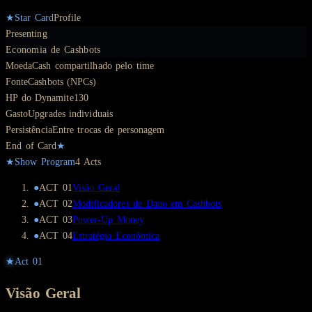
★
Star Card
Profile
Presenting
Economia de Cashbots
Moeda
Cash compartilhado pelo time
Fonte
Cashbots (NPCs)
HP do Dynamite
130
Gasto
Upgrades individuais
Persistência
Entre trocas de personagem
End of Card
★
★
Show Program
4
Act
s
●
ACT
01
Visão Geral
●
ACT
02
Modificadores de Dano em Cashbots
●
ACT
03
Power-Up Money
●
ACT
04
Estratégia Econômica
★
Act
01
Visão Geral