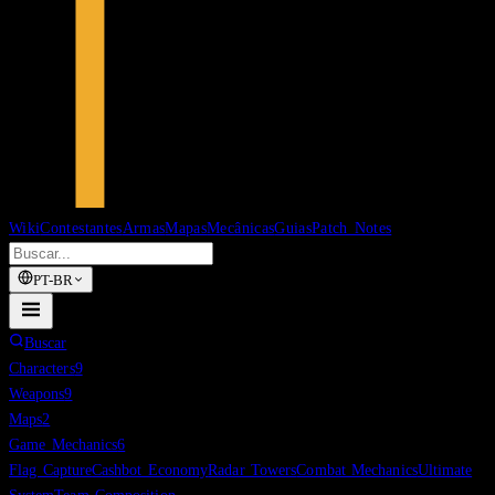
Wiki
Contestantes
Armas
Mapas
Mecânicas
Guias
Patch Notes
PT-BR
Buscar
Characters
9
Weapons
9
Maps
2
Game Mechanics
6
Flag Capture
Cashbot Economy
Radar Towers
Combat Mechanics
Ultimate