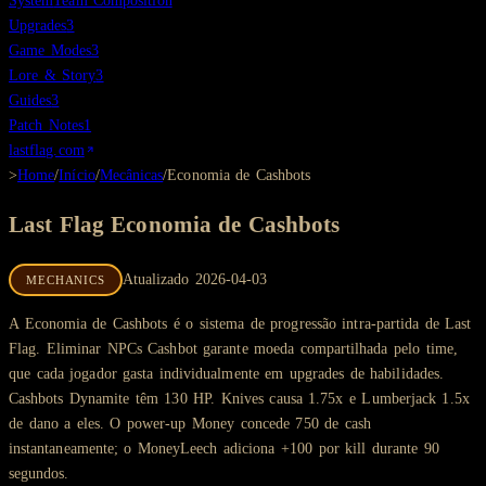
System
Team Composition
Upgrades
3
Game Modes
3
Lore & Story
3
Guides
3
Patch Notes
1
lastflag.com
>
Home
/
Início
/
Mecânicas
/
Economia de Cashbots
Last Flag
Economia de Cashbots
Atualizado
2026-04-03
MECHANICS
A Economia de Cashbots é o sistema de progressão intra-partida de Last
Flag. Eliminar NPCs Cashbot garante moeda compartilhada pelo time,
que cada jogador gasta individualmente em upgrades de habilidades.
Cashbots Dynamite têm 130 HP. Knives causa 1.75x e Lumberjack 1.5x
de dano a eles. O power-up Money concede 750 de cash
instantaneamente; o MoneyLeech adiciona +100 por kill durante 90
segundos.