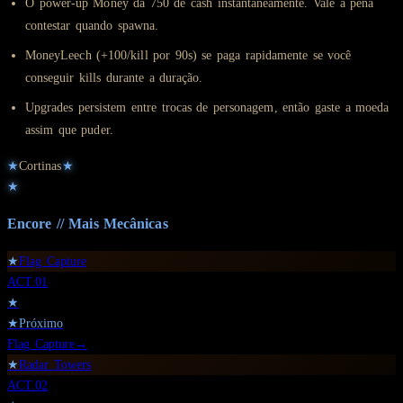
O power-up Money dá 750 de cash instantaneamente. Vale a pena
contestar quando spawna.
MoneyLeech (+100/kill por 90s) se paga rapidamente se você
conseguir kills durante a duração.
Upgrades persistem entre trocas de personagem, então gaste a moeda
assim que puder.
★
Cortinas
★
★
Encore // Mais
Mecânicas
★
Flag Capture
ACT.
01
★
★
Próximo
Flag Capture
→
★
Radar Towers
ACT.
02