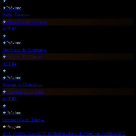
★
★
Próximo
Radar Towers
→
★
Mecânicas de Combate
ACT.
03
★
★
Próximo
Mecânicas de Combate
→
★
Sistema de Ultimate
ACT.
04
★
★
Próximo
Sistema de Ultimate
→
★
Composição de Time
ACT.
05
★
★
Próximo
Composição de Time
→
★
Program
ACT
01
Visão Geral
ACT
02
Modificadores de Dano em Cashbots
ACT