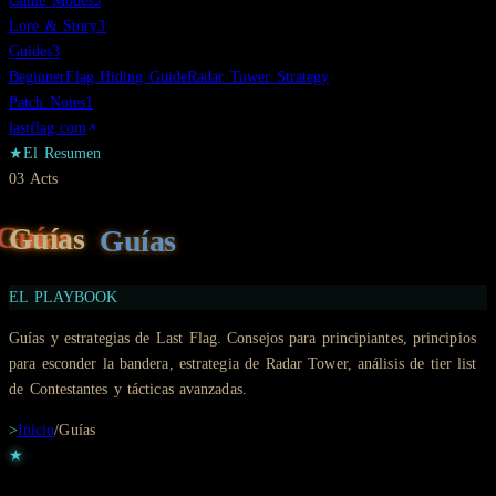
Game Modes
3
Lore & Story
3
Guides
3
Beginner
Flag Hiding Guide
Radar Tower Strategy
Patch Notes
1
lastflag.com
★
El Resumen
03
Acts
Guías
EL PLAYBOOK
Guías y estrategias de Last Flag. Consejos para principiantes, principios
para esconder la bandera, estrategia de Radar Tower, análisis de tier list
de Contestantes y tácticas avanzadas.
>
Inicio
/
Guías
★