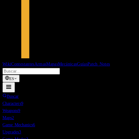
Wiki
Contestantes
Armas
Mapas
Mecánicas
Guías
Patch Notes
ES
Buscar
Characters
9
Weapons
9
Maps
2
Game Mechanics
6
Upgrades
3