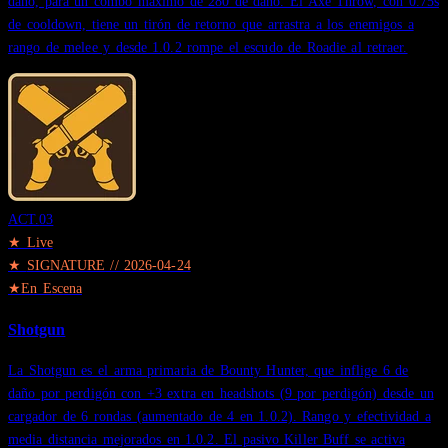
daño, para un combo máximo de 280 de daño. El Axe Throw, con 0.75s
de cooldown, tiene un tirón de retorno que arrastra a los enemigos a
rango de melee y desde 1.0.2 rompe el escudo de Roadie al retraer.
ACT.
03
★ Live
★
SIGNATURE
//
2026-04-24
★
En Escena
Shotgun
La Shotgun es el arma primaria de Bounty Hunter, que inflige 6 de
daño por perdigón con +3 extra en headshots (9 por perdigón) desde un
cargador de 6 rondas (aumentado de 4 en 1.0.2). Rango y efectividad a
media distancia mejorados en 1.0.2. El pasivo Killer Buff se activa