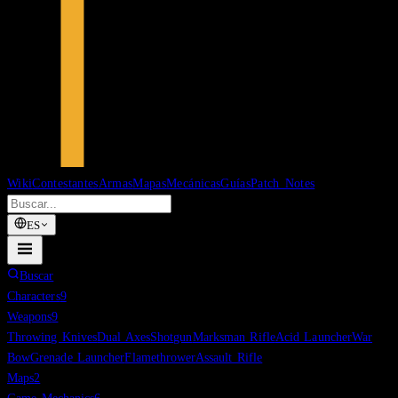
Wiki
Contestantes
Armas
Mapas
Mecánicas
Guías
Patch Notes
ES
Buscar
Characters
9
Weapons
9
Throwing Knives
Dual Axes
Shotgun
Marksman Rifle
Acid Launcher
War
Bow
Grenade Launcher
Flamethrower
Assault Rifle
Maps
2