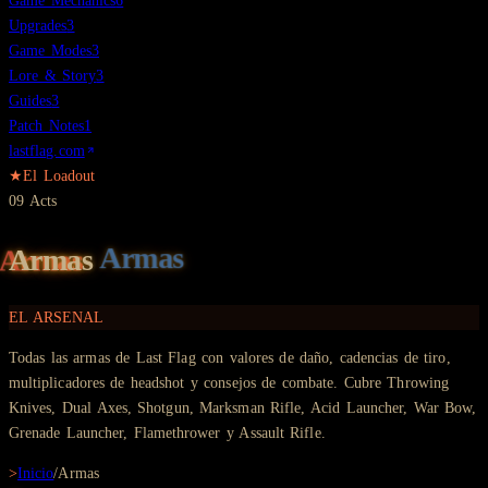
Game Mechanics
6
Upgrades
3
Game Modes
3
Lore & Story
3
Guides
3
Patch Notes
1
lastflag.com
★
El Loadout
09
Acts
Armas
EL ARSENAL
Todas las armas de Last Flag con valores de daño, cadencias de tiro,
multiplicadores de headshot y consejos de combate. Cubre Throwing
Knives, Dual Axes, Shotgun, Marksman Rifle, Acid Launcher, War Bow,
Grenade Launcher, Flamethrower y Assault Rifle.
>
Inicio
/
Armas