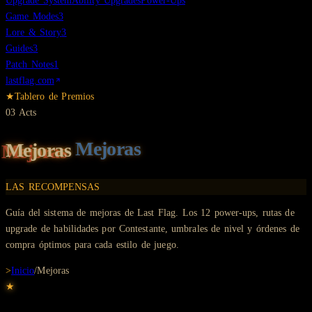
Upgrade System
Ability Upgrades
Power-Ups
Game Modes
3
Lore & Story
3
Guides
3
Patch Notes
1
lastflag.com
★
Tablero de Premios
03
Acts
Mejoras
LAS RECOMPENSAS
Guía del sistema de mejoras de Last Flag. Los 12 power-ups, rutas de
upgrade de habilidades por Contestante, umbrales de nivel y órdenes de
compra óptimos para cada estilo de juego.
>
Inicio
/
Mejoras
★