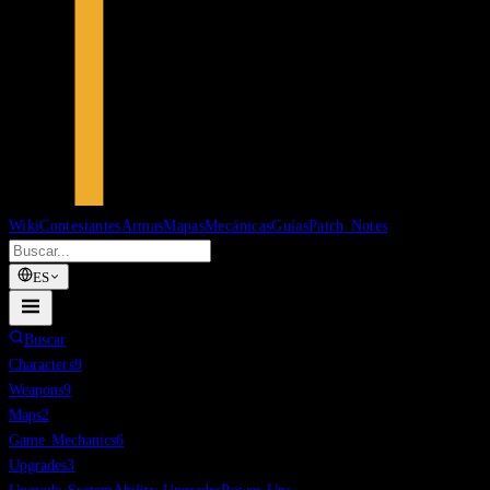
Wiki
Contestantes
Armas
Mapas
Mecánicas
Guías
Patch Notes
ES
Buscar
Characters
9
Weapons
9
Maps
2
Game Mechanics
6
Upgrades
3