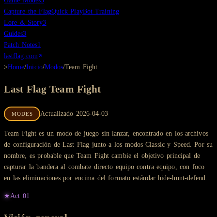
Game Modes
3
Capture the Flag
Quick Play
Bot Training
Lore & Story
3
Guides
3
Patch Notes
1
lastflag.com
>
Home
/
Inicio
/
Modos
/
Team Fight
Last Flag
Team Fight
Actualizado
2026-04-03
MODES
Team Fight es un modo de juego sin lanzar, encontrado en los archivos
de configuración de Last Flag junto a los modos Classic y Speed. Por su
nombre, es probable que Team Fight cambie el objetivo principal de
capturar la bandera al combate directo equipo contra equipo, con foco
en las eliminaciones por encima del formato estándar hide-hunt-defend.
★
Act
01