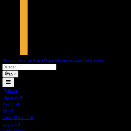
Wiki
Contestantes
Armas
Mapas
Mecánicas
Guías
Patch Notes
ES
Buscar
Characters
9
Weapons
9
Maps
2
Game Mechanics
6
Upgrades
3