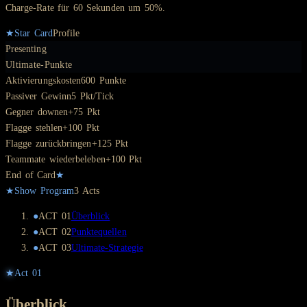
Charge-Rate für 60 Sekunden um 50%.
★
Star Card
Profile
Presenting
Ultimate-Punkte
Aktivierungskosten
600 Punkte
Passiver Gewinn
5 Pkt/Tick
Gegner downen
+75 Pkt
Flagge stehlen
+100 Pkt
Flagge zurückbringen
+125 Pkt
Teammate wiederbeleben
+100 Pkt
End of Card
★
★
Show Program
3
Act
s
●
ACT
01
Überblick
●
ACT
02
Punktequellen
●
ACT
03
Ultimate-Strategie
★
Act
01
Überblick