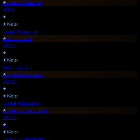
★
Cashbot-Ökonomie
ACT.
02
★
★
Weiter
Cashbot-Ökonomie
→
★
Radar Towers
ACT.
03
★
★
Weiter
Radar Towers
→
★
Combat-Mechaniken
ACT.
04
★
★
Weiter
Combat-Mechaniken
→
★
Team-Zusammensetzung
ACT.
05
★
★
Weiter
Team-Zusammensetzung
→