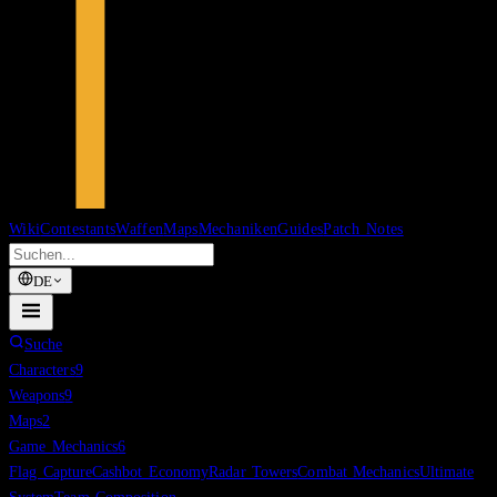
Wiki
Contestants
Waffen
Maps
Mechaniken
Guides
Patch Notes
DE
Suche
Characters
9
Weapons
9
Maps
2
Game Mechanics
6
Flag Capture
Cashbot Economy
Radar Towers
Combat Mechanics
Ultimate