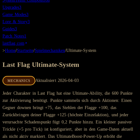
System
Team Composition
Upgrades
3
Game Modes
3
Lore & Story
3
Guides
3
Patch Notes
1
lastflag.com
>
Home
/
Startseite
/
Spielmechaniken
/
Ultimate-System
Last Flag
Ultimate-System
Aktualisiert
2026-04-03
MECHANICS
Jeder Charakter in Last Flag hat eine Ultimate-Ability, die 600 Punkte
zur Aktivierung benötigt. Punkte sammeln sich durch Aktionen: Einen
Gegner downen bringt +75, das Stehlen der Flagge +100, das
Zurückbringen deiner Flagge +125 (höchste Einzelaktion), und jeder
verursachte Schadenspunkt fügt 0,2 Punkte hinzu. Ein kleiner passiver
Trickle (+5 pro Tick) ist konfiguriert, aber in den Game-Daten aktuell
als nicht aktiv markiert. Das UltimateBoost-Power-Up erhöht die