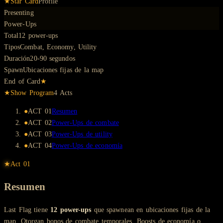
★
Star Card
Profile
Presenting
Power-Ups
Total
12 power-ups
Tipos
Combat, Economy, Utility
Duración
20-90 segundos
Spawn
Ubicaciones fijas de la map
End of Card
★
★
Show Program
4
Act
s
●
ACT
01
Resumen
●
ACT
02
Power-Ups de combate
●
ACT
03
Power-Ups de utility
●
ACT
04
Power-Ups de economía
★
Act
01
Resumen
Last Flag tiene
12 power-ups
que spawnean en ubicaciones fijas de la
map. Otorgan bonos de combate temporales, Boosts de economía o