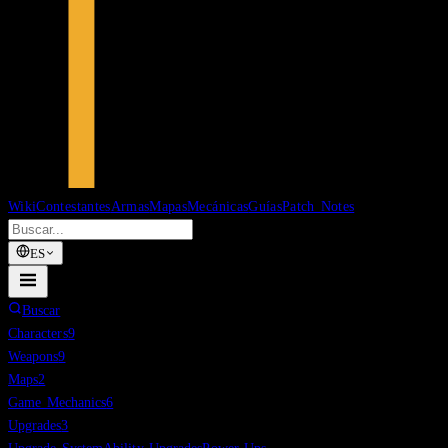
Wiki
Contestantes
Armas
Mapas
Mecánicas
Guías
Patch Notes
ES
Buscar
Characters
9
Weapons
9
Maps
2
Game Mechanics
6
Upgrades
3