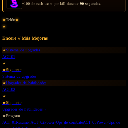
+100 de cash extra por kill durante
90 segundos
.
★
Telón
★
★
Encore // Más
Mejoras
★
Sistema de upgrades
ACT.
01
★
★
Siguiente
Sistema de upgrades
→
★
Upgrades de habilidades
ACT.
02
★
★
Siguiente
Upgrades de habilidades
→
★
Program
ACT
01
Resumen
ACT
02
Power-Ups de combate
ACT
03
Power-Ups de