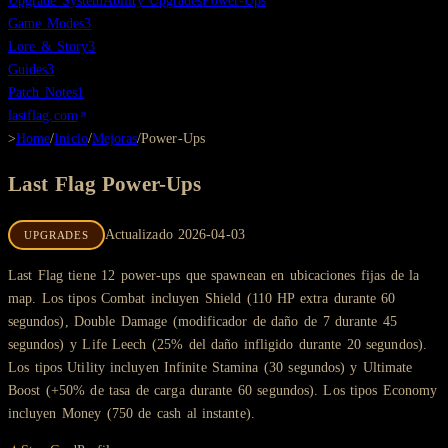
Upgrade System
Ability Upgrades
Power-Ups
Game Modes
3
Lore & Story
3
Guides
3
Patch Notes
1
lastflag.com
>
Home
/
Inicio
/
Mejoras
/
Power-Ups
Last Flag
Power-Ups
Actualizado
2026-04-03
UPGRADES
Last Flag tiene 12 power-ups que spawnean en ubicaciones fijas de la
map. Los tipos Combat incluyen Shield (110 HP extra durante 60
segundos), Double Damage (modificador de daño de 7 durante 45
segundos) y Life Leech (25% del daño infligido durante 20 segundos).
Los tipos Utility incluyen Infinite Stamina (30 segundos) y Ultimate
Boost (+50% de tasa de carga durante 60 segundos). Los tipos Economy
incluyen Money (750 de cash al instante).