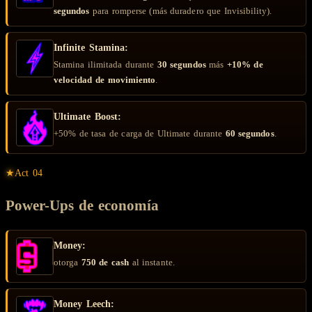
segundos
para romperse (más duradero que Invisibility).
Infinite Stamina:
Stamina ilimitada durante
30 segundos
más
+10% de
velocidad de movimiento
.
Ultimate Boost:
+50% de tasa de carga de Ultimate durante
60 segundos
.
★
Act
04
Power-Ups de economía
Money:
otorga
750 de cash
al instante.
Money Leech: