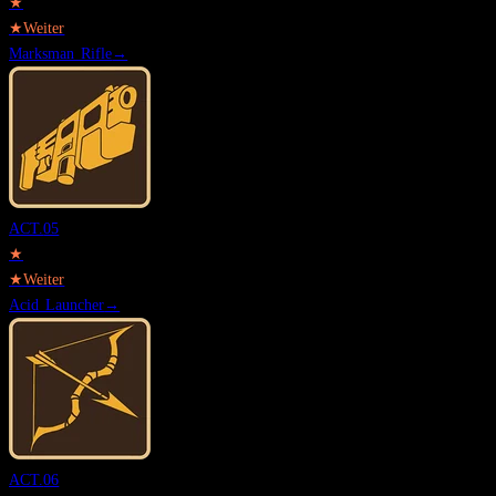
★
★
Weiter
Marksman Rifle
→
ACT.
05
★
★
Weiter
Acid Launcher
→
ACT.
06