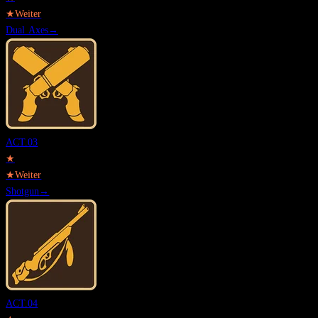
★
Weiter
Dual Axes
→
ACT.
03
★
★
Weiter
Shotgun
→
ACT.
04