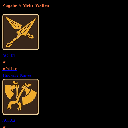
Zugabe // Mehr
Waffen
ACT.
01
★
★
Weiter
Throwing Knives
→
ACT.
02
★