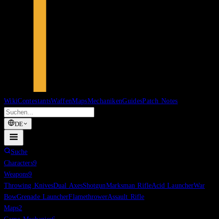
Wiki
Contestants
Waffen
Maps
Mechaniken
Guides
Patch Notes
DE
Suche
Characters
9
Weapons
9
Throwing Knives
Dual Axes
Shotgun
Marksman Rifle
Acid Launcher
War
Bow
Grenade Launcher
Flamethrower
Assault Rifle
Maps
2