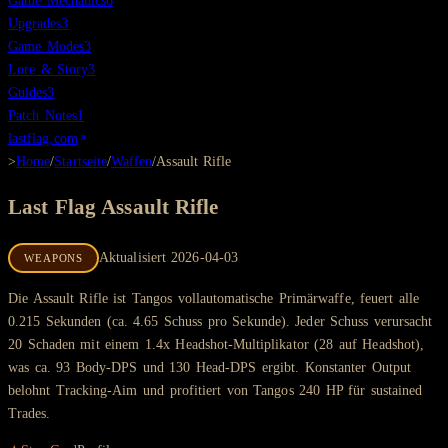
Game Mechanics
6
Upgrades
3
Game Modes
3
Lore & Story
3
Guides
3
Patch Notes
1
lastflag.com
>
Home
/
Startseite
/
Waffen
/
Assault Rifle
Last Flag
Assault Rifle
Aktualisiert
2026-04-03
WEAPONS
Die Assault Rifle ist Tangos vollautomatische Primärwaffe, feuert alle
0.215 Sekunden (ca. 4.65 Schuss pro Sekunde). Jeder Schuss verursacht
20 Schaden mit einem 1.4x Headshot-Multiplikator (28 auf Headshot),
was ca. 93 Body-DPS und 130 Head-DPS ergibt. Konstanter Output
belohnt Tracking-Aim und profitiert von Tangos 240 HP für sustained
Trades.