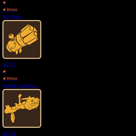
★
★
Weiter
War Bow
→
ACT.
07
★
★
Weiter
Grenade Launcher
→
ACT.
08