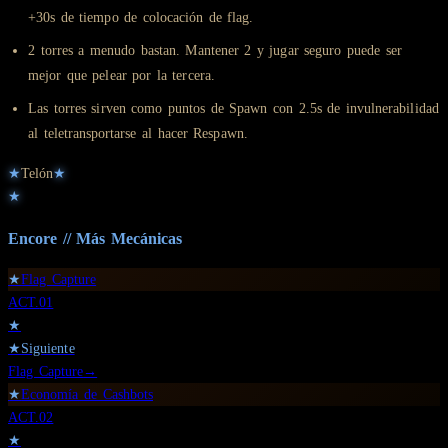
+30s de tiempo de colocación de flag.
2 torres a menudo bastan. Mantener 2 y jugar seguro puede ser
mejor que pelear por la tercera.
Las torres sirven como puntos de Spawn con 2.5s de invulnerabilidad
al teletransportarse al hacer Respawn.
★
Telón
★
★
Encore // Más
Mecánicas
★
Flag Capture
ACT.
01
★
★
Siguiente
Flag Capture
→
★
Economía de Cashbots
ACT.
02
★