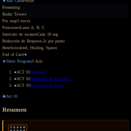
★
Star Card
Profile
Presenting
Radar Towers
Por map
3 torres
Posiciones
Lanes A, B, C
Intervalo de escaneo
Cada 18 seg
Reducción de Respawn
-2s por punto
Beneficios
Intel, Healing, Spawn
End of Card
★
★
Show Program
3
Act
s
●
ACT
01
Resumen
●
ACT
02
Beneficios de las torres
●
ACT
03
Estrategia de torres
★
Act
01
Resumen