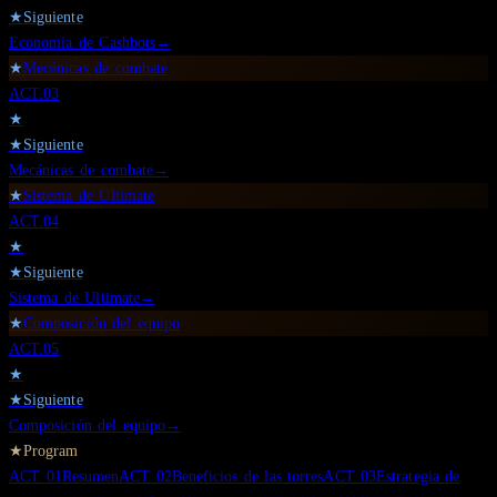
★
Siguiente
Economía de Cashbots
→
★
Mecánicas de combate
ACT.
03
★
★
Siguiente
Mecánicas de combate
→
★
Sistema de Ultimate
ACT.
04
★
★
Siguiente
Sistema de Ultimate
→
★
Composición del equipo
ACT.
05
★
★
Siguiente
Composición del equipo
→
★
Program
ACT
01
Resumen
ACT
02
Beneficios de las torres
ACT
03
Estrategia de