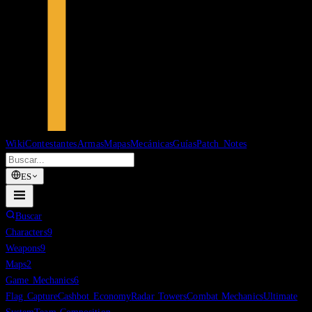
Wiki
Contestantes
Armas
Mapas
Mecánicas
Guías
Patch Notes
ES
Buscar
Characters
9
Weapons
9
Maps
2
Game Mechanics
6
Flag Capture
Cashbot Economy
Radar Towers
Combat Mechanics
Ultimate