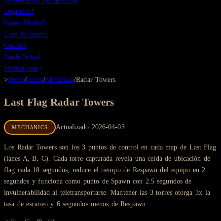
System
Team Composition
Upgrades
3
Game Modes
3
Lore & Story
3
Guides
3
Patch Notes
1
lastflag.com
>
Home
/
Inicio
/
Mecánicas
/
Radar Towers
Last Flag
Radar Towers
Actualizado
2026-04-03
MECHANICS
Los Radar Towers son los 3 puntos de control en cada map de Last Flag
(lanes A, B, C). Cada torre capturada revela una celda de ubicación de
flag cada 18 segundos, reduce el tiempo de Respawn del equipo en 2
segundos y funciona como punto de Spawn con 2.5 segundos de
invulnerabilidad al teletransportarse. Mantener las 3 torres otorga 3x la
tasa de escaneo y 6 segundos menos de Respawn.