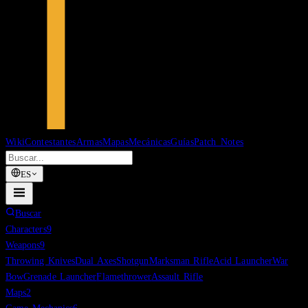
Wiki
Contestantes
Armas
Mapas
Mecánicas
Guías
Patch Notes
ES
Buscar
Characters
9
Weapons
9
Throwing Knives
Dual Axes
Shotgun
Marksman Rifle
Acid Launcher
War
Bow
Grenade Launcher
Flamethrower
Assault Rifle
Maps
2