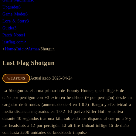
Game Mechanics
6
Upgrades
3
Game Modes
3
Lore & Story
3
Guides
3
Patch Notes
1
lastflag.com
>
Home
/
Inicio
/
Armas
/
Shotgun
Last Flag
Shotgun
Actualizado
2026-04-24
WEAPONS
La Shotgun es el arma primaria de Bounty Hunter, que inflige 6 de
daño por perdigón con +3 extra en headshots (9 por perdigón) desde un
cargador de 6 rondas (aumentado de 4 en 1.0.2). Rango y efectividad a
media distancia mejorados en 1.0.2. El pasivo Killer Buff se activa
durante 10 segundos tras una kill, subiendo los disparos al cuerpo a 9 y
los headshots a 12 por perdigón. El alt-fire Unload inflige 16 de daño
con hasta 2200 unidades de knockback impulse.