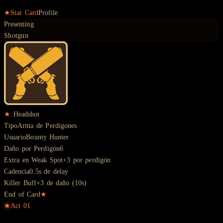
★
Star Card
Profile
Presenting
Shotgun
★
Headshot
Tipo
Arma de Perdigones
Usuario
Bounty Hunter
Daño por Perdigón
6
Extra en Weak Spot
+3 por perdigón
Cadencia
0.5s de delay
Killer Buff
+3 de daño (10s)
End of Card
★
★
Act
01