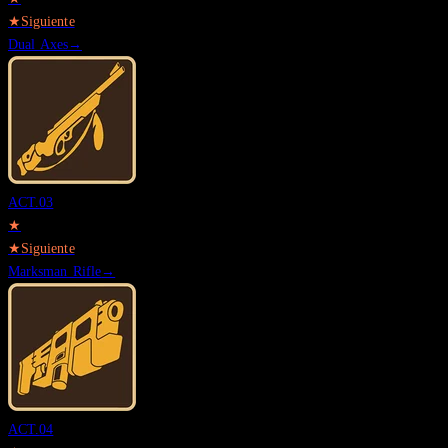
★
Siguiente
Dual Axes
→
ACT.
03
★
★
Siguiente
Marksman Rifle
→
ACT.
04