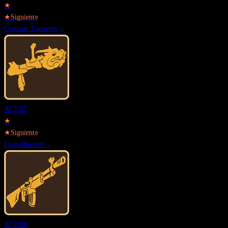
★
★
Siguiente
Grenade Launcher
→
ACT.
07
★
★
Siguiente
Flamethrower
→
ACT.
08