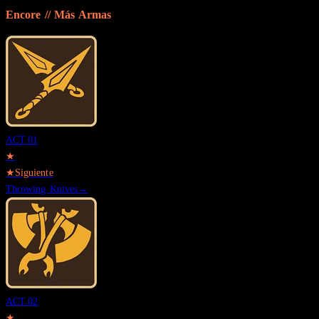
Encore // Más
Armas
ACT.
01
★
★
Siguiente
Throwing Knives
→
ACT.
02
★