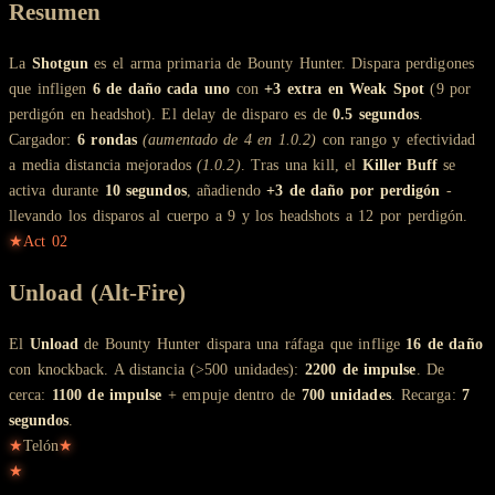
Resumen
La
Shotgun
es el arma primaria de Bounty Hunter. Dispara perdigones
que infligen
6 de daño cada uno
con
+3 extra en Weak Spot
(9 por
perdigón en headshot). El delay de disparo es de
0.5 segundos
.
Cargador:
6 rondas
(aumentado de 4 en 1.0.2)
con rango y efectividad
a media distancia mejorados
(1.0.2)
. Tras una kill, el
Killer Buff
se
activa durante
10 segundos
, añadiendo
+3 de daño por perdigón
-
llevando los disparos al cuerpo a 9 y los headshots a 12 por perdigón.
★
Act
02
Unload (Alt-Fire)
El
Unload
de Bounty Hunter dispara una ráfaga que inflige
16 de daño
con knockback. A distancia (>500 unidades):
2200 de impulse
. De
cerca:
1100 de impulse
+ empuje dentro de
700 unidades
. Recarga:
7
segundos
.
★
Telón
★
★