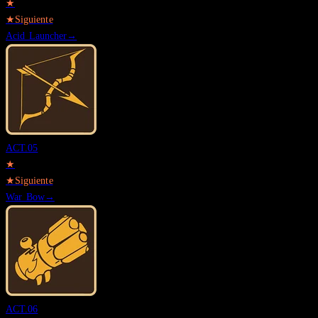
★
★
Siguiente
Acid Launcher
→
ACT.
05
★
★
Siguiente
War Bow
→
ACT.
06