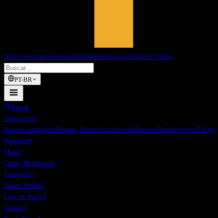
Wiki
Contestantes
Armas
Mapas
Mecânicas
Guias
Patch Notes
PT-BR
Buscar
Characters
9
Knives
Lumberjack
Bounty Hunter
Scout
Arsenal
Banshee
Roadie
Skyfire
Tango
Weapons
9
Maps
2
Game Mechanics
6
Upgrades
3
Game Modes
3
Lore & Story
3
Guides
3