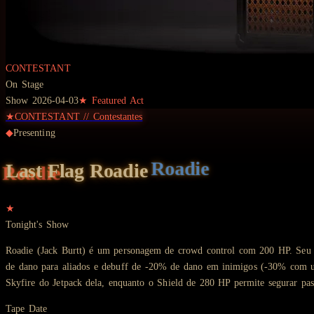
CONTESTANT
On Stage
Show
2026-04-03
★ Featured Act
★
CONTESTANT
//
Contestantes
◆
Presenting
Last Flag
Roadie
★
Tonight's Show
Roadie (Jack Burtt) é um personagem de crowd control com 200 HP. Seu G
de dano para aliados e debuff de -20% de dano em inimigos (-30% com up
Skyfire do Jetpack dela, enquanto o Shield de 280 HP permite segurar pa
Tape Date