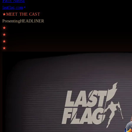
Patch Notes
1
lastflag.com
★
MEET THE CAST
Presenting
HEADLINER
★
★
★
★