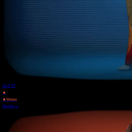
ACT.
07
★
★
Weiter
Skyfire
→