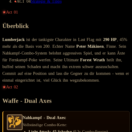
●
ACT
04
Strategie & Tipps
★
Act
01
Überblick
Lumberjack
ist der tankigste Charakter in Last Flag mit
290 HP
, 45%
mehr als die Basis von 200. Echter Name
Peter Mäkinen
, Finne. Sein
Nahkampf-Combo-System belohnt aggressives Spiel, und er kann Äxte
für Fernkampf-Poke werfen. Seine Ultimate
Forest Wrath
heilt ihn,
buffed seinen Schaden und macht ihn extrem schwer auszuschalten.
Commit auf eine Position und lass die Gegner zu dir kommen - wenn er
einmal eingerichtet ist, viel Glück ihn wegzubekommen.
★
Act
02
Waffe - Dual Axes
Nahkampf - Dual Axes:
Vollständige Combo-Kette:
Light Attack:
45 Schaden
(0,3s Combo-Fenster)