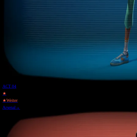
ACT.
04
★
★
Weiter
Arsenal
→