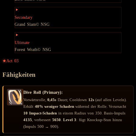
Secondary
Grand Slam
© NSG
Ultimate
Forest Wrath
© NSG
★
Act
03
Fähigkeiten
Dive Roll (Primary):
Vorwärtsrolle,
0,45s
Dauer, Cooldown
12s
(auf allen Leveln).
Erhält
40% weniger Schaden
während der Rolle. Verursacht
10 Impact-Schaden
in einem Radius von 350. Basis-Impuls
4135
, verbessert
5650
.
Level 3
: fügt Knockup-Stun hinzu
(Impuls 500 → 900).