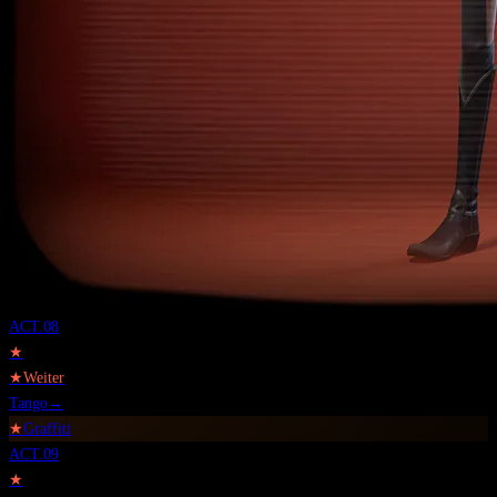
ACT.
08
★
★
Weiter
Tango
→
★
Graffiti
ACT.
09
★