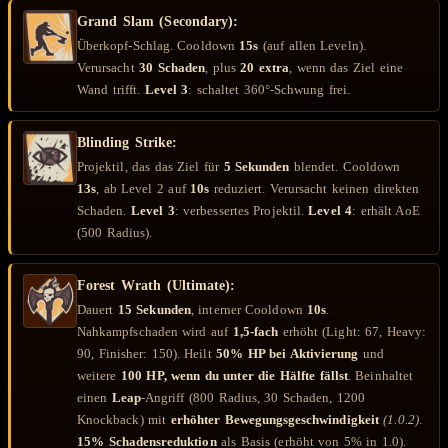
Grand Slam (Secondary):
Überkopf-Schlag. Cooldown
15s
(auf allen Leveln).
Verursacht
30 Schaden
, plus
20 extra
, wenn das Ziel eine
Wand trifft.
Level 3
: schaltet 360°-Schwung frei.
Blinding Strike:
Projektil, das das Ziel für
5 Sekunden
blendet. Cooldown
13s
, ab Level 2 auf
10s
reduziert. Verursacht keinen direkten
Schaden.
Level 3
: verbessertes Projektil.
Level 4
: erhält AoE
(500 Radius).
Forest Wrath (Ultimate):
Dauert
15 Sekunden
, interner Cooldown
10s
.
Nahkampfschaden wird auf
1,5-fach
erhöht (Light: 67, Heavy:
90, Finisher: 150). Heilt
50% HP bei Aktivierung
und
weitere
100 HP, wenn du unter die Hälfte fällst
. Beinhaltet
einen
Leap
-Angriff (800 Radius, 30 Schaden, 1200
Knockback) mit
erhöhter Bewegungsgeschwindigkeit
(1.0.2)
.
15% Schadensreduktion
als Basis (erhöht von 5% in 1.0).