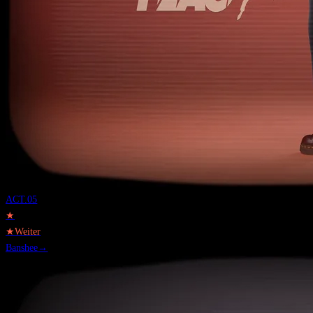
ACT.
05
★
★
Weiter
Banshee
→