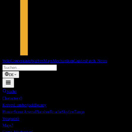
Wiki
Contestants
Waffen
Maps
Mechaniken
Guides
Patch Notes
DE
Suche
Characters
9
Knives
Lumberjack
Bounty
Hunter
Scout
Arsenal
Banshee
Roadie
Skyfire
Tango
Weapons
9
Maps
2