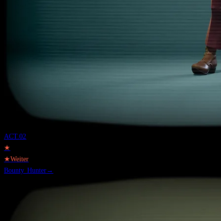
ACT.
02
★
★
Weiter
Bounty Hunter
→