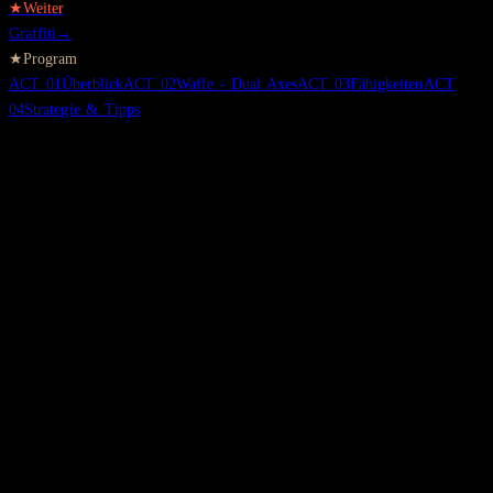
★
Weiter
Graffiti
→
★
Program
ACT
01
Überblick
ACT
02
Waffe - Dual Axes
ACT
03
Fähigkeiten
ACT
04
Strategie & Tipps