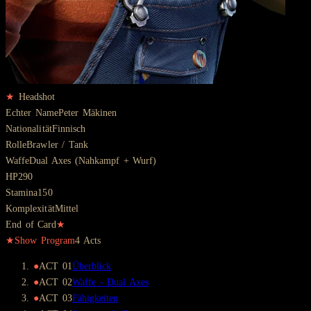
★
Headshot
Echter Name
Peter Mäkinen
Nationalität
Finnisch
Rolle
Brawler / Tank
Waffe
Dual Axes (Nahkampf + Wurf)
HP
290
Stamina
150
Komplexität
Mittel
End of Card
★
★
Show Program
4
Act
s
●
ACT
01
Überblick
●
ACT
02
Waffe - Dual Axes
●
ACT
03
Fähigkeiten