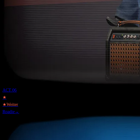
ACT.
06
★
★
Weiter
Roadie
→