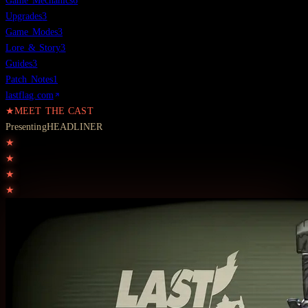
Game Mechanics
6
Upgrades
3
Game Modes
3
Lore & Story
3
Guides
3
Patch Notes
1
lastflag.com
★
MEET THE CAST
Presenting
HEADLINER
★
★
★
★