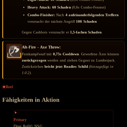
Heavy Attack:
60 Schaden
(0,6s Combo-Fenster)
Combo-Finisher:
Nach
4 aufeinanderfolgenden Treffern
verursacht der nächste Angriff
100 Schaden
Gegen Cashbots verursacht er
1,5-fachen Schaden
.
Alt-Fire - Axe Throw:
Fernkampfwurf mit
0,75s Cooldown
. Geworfene Äxte können
zurückgezogen
werden und ziehen Gegner zu Lumberjack.
Zurückziehen
bricht jetzt Roadies Schild
(hinzugefügt in
1.0.2)
.
★
Reel
Fähigkeiten in Aktion
Primary
Dive Roll
© NSG