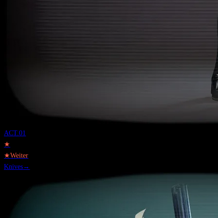
ACT.
01
★
★
Weiter
Knives
→