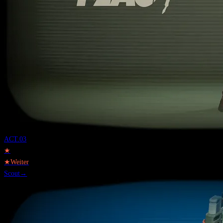
ACT.
03
★
★
Weiter
Scout
→