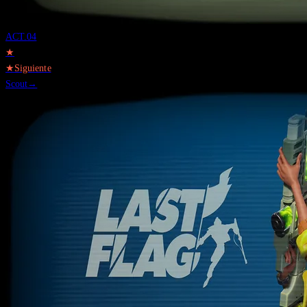
ACT.
04
★
★
Siguiente
Scout
→