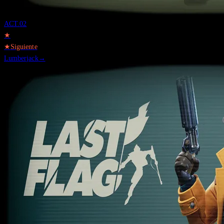
ACT.
02
★
★
Siguiente
Lumberjack
→