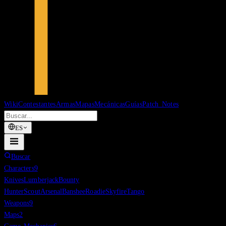
Wiki
Contestantes
Armas
Mapas
Mecánicas
Guías
Patch Notes
ES
Buscar
Characters
9
Knives
Lumberjack
Bounty
Hunter
Scout
Arsenal
Banshee
Roadie
Skyfire
Tango
Weapons
9
Maps
2