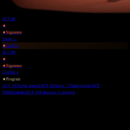
ACT.
08
★
★
Siguiente
Tango
→
★
Graffiti
ACT.
09
★
★
Siguiente
Graffiti
→
★
Program
ACT
01
Visión general
ACT
02
Arma - Flamethrower
ACT
03
Habilidades
ACT
04
Estrategia y consejos