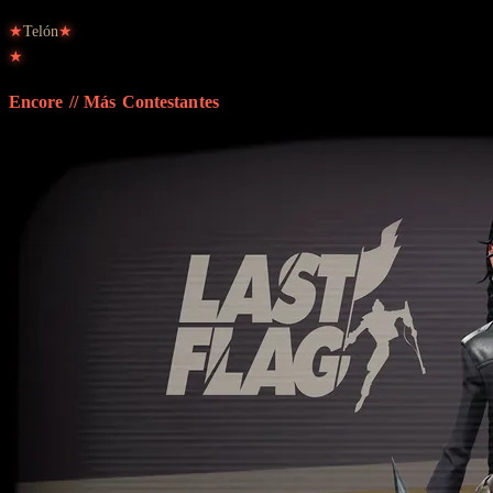
★
Telón
★
★
Encore // Más
Contestantes