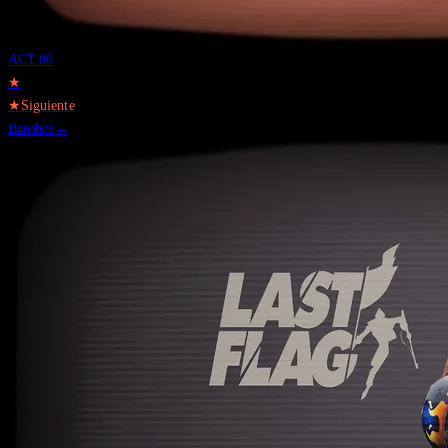
ACT.
06
★
★
Siguiente
Banshee
→