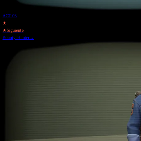
ACT.
03
★
★
Siguiente
Bounty Hunter
→