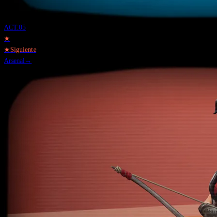
ACT.
05
★
★
Siguiente
Arsenal
→