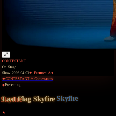
CONTESTANT
On Stage
Show
2026-04-03
★ Featured Act
★
CONTESTANT
//
Contestantes
◆
Presenting
Last Flag
Skyfire
★