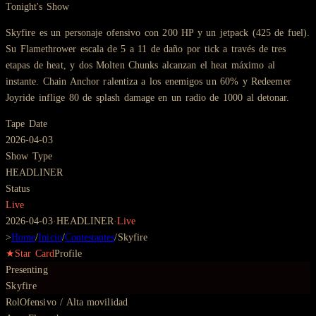
Tonight's Show
Skyfire es un personaje ofensivo con 200 HP y un jetpack (425 de fuel).
Su Flamethrower escala de 5 a 11 de daño por tick a través de tres
etapas de heat, y dos Molten Chunks alcanzan el heat máximo al
instante. Chain Anchor ralentiza a los enemigos un 60% y Redeemer
Joyride inflige 80 de splash damage en un radio de 1000 al detonar.
Tape Date
2026-04-03
Show Type
HEADLINER
Status
Live
2026-04-03
·
HEADLINER
·
Live
>
Home
/
Inicio
/
Contestantes
/
Skyfire
★
Star Card
Profile
Presenting
Skyfire
Rol
Ofensivo / Alta movilidad