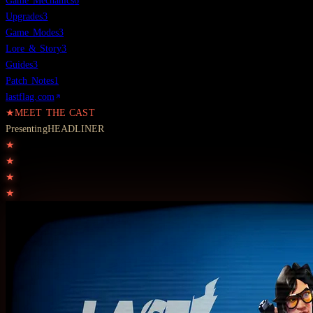
Game Mechanics
6
Upgrades
3
Game Modes
3
Lore & Story
3
Guides
3
Patch Notes
1
lastflag.com
★
MEET THE CAST
Presenting
HEADLINER
★
★
★
★