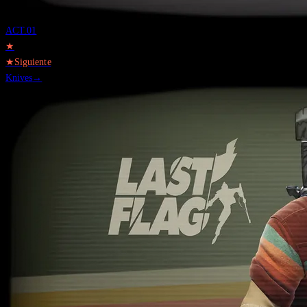
ACT.
01
★
★
Siguiente
Knives
→