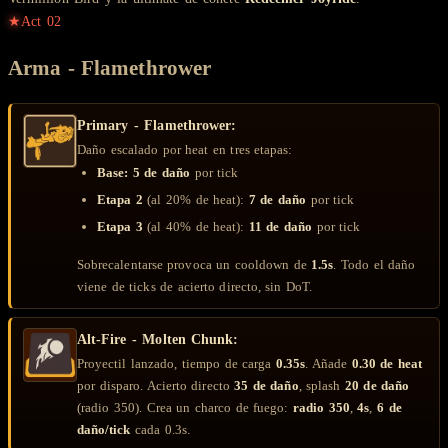
★
Act
02
Arma - Flamethrower
Primary - Flamethrower:
Daño escalado por heat en tres etapas:
Base:
5 de daño
por tick
Etapa 2
(al 20% de heat):
7 de daño
por tick
Etapa 3
(al 40% de heat):
11 de daño
por tick
Sobrecalentarse provoca un cooldown de
1.5s
. Todo el daño
viene de ticks de acierto directo, sin DoT.
Alt-Fire - Molten Chunk:
Proyectil lanzado, tiempo de carga
0.35s
. Añade
0.30 de heat
por disparo. Acierto directo
35 de daño
, splash
20 de daño
(radio 350). Crea un charco de fuego:
radio 350
,
4s
,
6 de
daño/tick
cada 0.3s.