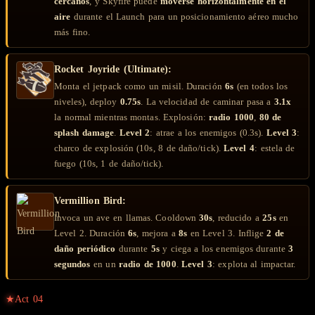
cercanos
, y Skyfire puede
moverse horizontalmente en el
aire
durante el Launch para un posicionamiento aéreo mucho
más fino.
Rocket Joyride (Ultimate):
Monta el jetpack como un misil. Duración
6s
(en todos los
niveles), deploy
0.75s
. La velocidad de caminar pasa a
3.1x
la normal mientras montas. Explosión:
radio 1000
,
80 de
splash damage
.
Level 2
: atrae a los enemigos (0.3s).
Level 3
:
charco de explosión (10s, 8 de daño/tick).
Level 4
: estela de
fuego (10s, 1 de daño/tick).
Vermillion Bird:
Invoca un ave en llamas. Cooldown
30s
, reducido a
25s
en
Level 2. Duración
6s
, mejora a
8s
en Level 3. Inflige
2 de
daño periódico
durante
5s
y ciega a los enemigos durante
3
segundos
en un
radio de 1000
.
Level 3
: explota al impactar.
★
Act
04