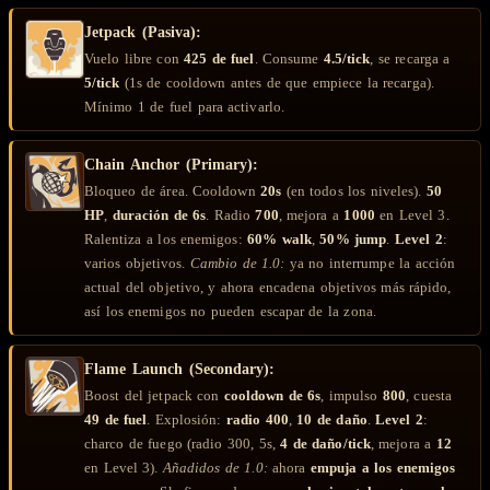
Jetpack (Pasiva):
Vuelo libre con
425 de fuel
. Consume
4.5/tick
, se recarga a
5/tick
(1s de cooldown antes de que empiece la recarga).
Mínimo 1 de fuel para activarlo.
Chain Anchor (Primary):
Bloqueo de área. Cooldown
20s
(en todos los niveles).
50
HP
,
duración de 6s
. Radio
700
, mejora a
1000
en Level 3.
Ralentiza a los enemigos:
60% walk
,
50% jump
.
Level 2
:
varios objetivos.
Cambio de 1.0:
ya no interrumpe la acción
actual del objetivo, y ahora encadena objetivos más rápido,
así los enemigos no pueden escapar de la zona.
Flame Launch (Secondary):
Boost del jetpack con
cooldown de 6s
, impulso
800
, cuesta
49 de fuel
. Explosión:
radio 400
,
10 de daño
.
Level 2
:
charco de fuego (radio 300, 5s,
4 de daño/tick
, mejora a
12
en Level 3).
Añadidos de 1.0:
ahora
empuja a los enemigos