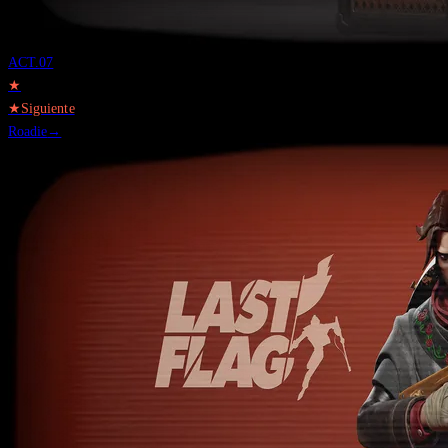
ACT.
07
★
★
Siguiente
Roadie
→