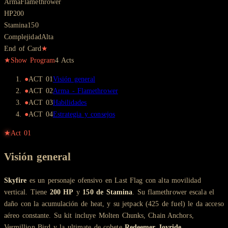
Arma
Flamethrower
HP
200
Stamina
150
Complejidad
Alta
End of Card
★
★
Show Program
4
Act
s
●
ACT
01
Visión general
●
ACT
02
Arma - Flamethrower
●
ACT
03
Habilidades
●
ACT
04
Estrategia y consejos
★
Act
01
Visión general
Skyfire
es un personaje ofensivo en Last Flag con alta movilidad
vertical. Tiene
200 HP
y
150 de Stamina
. Su flamethrower escala el
daño con la acumulación de heat, y su jetpack (425 de fuel) le da acceso
aéreo constante. Su kit incluye Molten Chunks, Chain Anchors,
Vermillion Bird y la ultimate de cohete
Redeemer Joyride
.